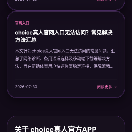
官网入口
choice真人官网入口无法访问？常见解决
方法汇总
本文针对choice真人官网入口无法访问的常见问题，汇
总了网络诊断、备用通道选择及移动端下载等解决方
法，旨在帮助体育用户快速恢复稳定连接，保障流畅的
平台操作体验。
2026-07-30
阅读更多 →
关于 choice真人官方APP