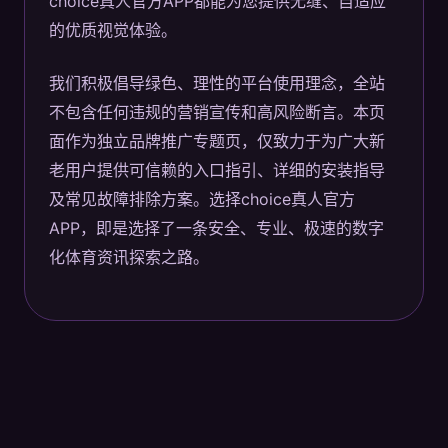
choice真人官方APP都能为您提供无缝、自适应
的优质视觉体验。
我们积极倡导绿色、理性的平台使用理念，全站
不包含任何违规的营销宣传和高风险断言。本页
面作为独立品牌推广专题页，仅致力于为广大新
老用户提供可信赖的入口指引、详细的安装指导
及常见故障排除方案。选择choice真人官方
APP，即是选择了一条安全、专业、极速的数字
化体育资讯探索之路。