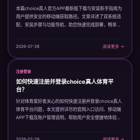
本篇choice真人官方APP最新版下载与安装新手指南为
用户提供安全的移动端获取路径。文章详述了双系统适
配、安装步骤与功能导航，助您快速完成部署，畅享流
畅的体育资讯与真人互动体验。
2026-07-28
阅读更多 →
注册登录
如何快速注册并登录choice真人体育平
台？
针对体育爱好者关心的如何快速注册并登录choice真人
体育平台问题，本文提供详尽的官网入口访问、移动端
APP下载及账户管理说明，帮助用户安全便捷地体验
choice真人体育平台的各项数字化体育信息服务。
2026-07-29
阅读更多 →