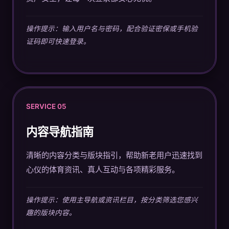
操作提示：输入用户名与密码，配合验证密保或手机验
证码即可快速登录。
SERVICE 05
内容导航指南
清晰的内容分类与版块指引，帮助新老用户迅速找到
心仪的体育资讯、真人互动与各项精彩服务。
操作提示：使用主导航或资讯栏目，按分类筛选您感兴
趣的版块内容。