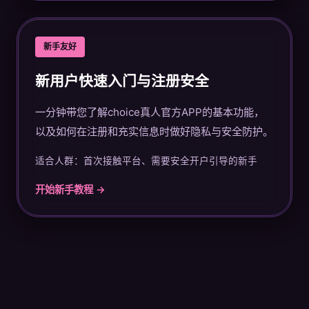
新手友好
新用户快速入门与注册安全
一分钟带您了解choice真人官方APP的基本功能，
以及如何在注册和充实信息时做好隐私与安全防护。
适合人群：首次接触平台、需要安全开户引导的新手
开始新手教程 →